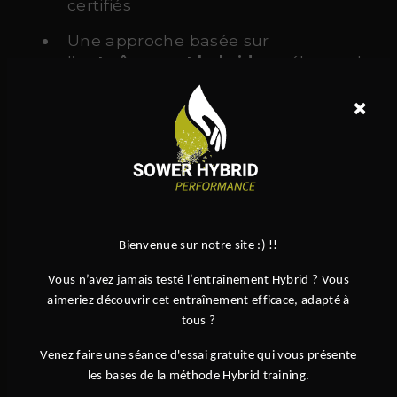
certifiés
Une approche basée sur
l’
entraînement hybride
, mélange de
force, cardio et mobilité
×
Des équipements de haute qualité
Une ambiance conviviale et
motivante
Des programmes adaptés à tous :
adultes, enfants, débutants ou
Bienvenue sur notre site :) !!
confirmés
Vous n’avez jamais testé l’entraînement Hybrid ? Vous
Des spécialités reconnues comme le
aimeriez découvrir cet entraînement efficace, adapté à
Hyrox
, ou encore le
hybrid
tous ?
endurance
Venez faire une séance d'essai gratuite qui vous présente
les bases de la méthode Hybrid training.