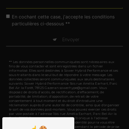
En cochant cette case, j'accepte les conditions
particulières ci-dessous **
Envoyer
** Les données personnelles communiquées sont nécessaires aux
fins de vous contacter et sont enregistrées dans un fichier
informatisé. Elles sont destinées à Sower Hybrid Performance et ses
sous-traitants dans le seul but de répondre à votre message. Les
données collectées seront communiquées aux seuls destinataires
suivants: Sower Hybrid Performance 1bis rue Amélia Earhart, Parc
Bel Air la Forêt, 78125 Gazeran sowerhype@gmail.com. Vous
disposez de droits d’accès, de rectification, d’effacement, de
portabilité, de limitation, d’opposition, de retrait de votre
consentement à tout moment et du droit d’introduire une
réclamation auprès d’une autorité de contrôle, ainsi que d’organiser
le sort de vos données post-mortem. Vous pouvez exercer ces droits
par voie postale à l'adresse 1bis rue Amélia Earhart, Parc Bel Air la
Forêt, 78125 Gazeran ou par courrier électronique à l'adresse
sowerhype@gmail.com. Un justificatif d'identité pourra vous être
demandé. Nous conservons vos données pendant la période de prise