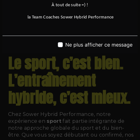
progresser dans votre discipline, ou simplement
À tout de suite =) !
à retrouver du plaisir dans l’activité physique,
la Team Coaches Sower Hybrid Performance
Sower Hybrid Performance
vous accueille
avec professionnalisme, exigence et
bienveillance. Venez découvrir une nouvelle
manière de faire du
fitness
, en rejoignant notre
Ne plus afficher ce message
communauté de sportifs motivés.
Le sport, c’est bien.
L’entraînement
hybride, c’est mieux.
Chez Sower Hybrid Performance, notre
expérience en
sport
fait partie intégrante de
notre approche globale du sport et du bien-
être. Que vous soyez débutant ou confirmé, nos