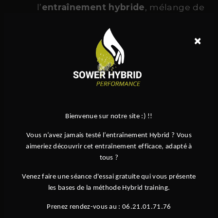
l’
entraînement hybride
, mélange de
force, cardio et mobilité
×
Des équipements de haute qualité
Une ambiance conviviale et
motivante
Des programmes adaptés à tous :
adultes, enfants, débutants ou
confirmés
Bienvenue sur notre site :) !!
Des spécialités reconnues comme le
Vous n’avez jamais testé l’entraînement Hybrid ? Vous
Hyrox
, ou encore le
hybrid
aimeriez découvrir cet entraînement efficace, adapté à
endurance
tous ?
Venez faire une séance d'essai gratuite qui vous présente
les bases de la méthode Hybrid training.
Rejoignez la Communauté Sower près de
Le Perret
Prenez rendez-vous au : 06.21.01.71.76
Que vous cherchiez à vous remettre en forme, à