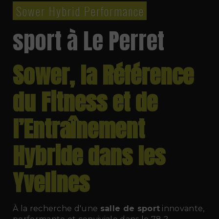
Sower Hybrid Performance
sport à Le Perret
Sower, la Référence
du Fitness et de
l’Entraînement
Hybride dans les
Yvelines
À la recherche d'une
salle de sport
innovante,