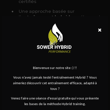
certifiés
Une approche basée sur
l’
entraînement hybride
, mélange de
force, cardio et mobilité
×
Des équipements de haute qualité
Une ambiance conviviale et
motivante
Des programmes adaptés à tous :
adultes, enfants, débutants ou
Bienvenue sur notre site :) !!
confirmés
Vous n’avez jamais testé l’entraînement Hybrid ? Vous
Des spécialités reconnues comme le
aimeriez découvrir cet entraînement efficace, adapté à
Hyrox
, ou encore le
hybrid
tous ?
endurance
Venez faire une séance d'essai gratuite qui vous présente
les bases de la méthode Hybrid training.