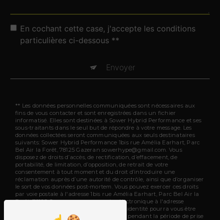
En cochant cette case, j'accepte les conditions
particulières ci-dessous **
Envoyer
** Les données personnelles communiquées sont nécessaires aux
fins de vous contacter et sont enregistrées dans un fichier
informatisé. Elles sont destinées à Sower Hybrid Performance et ses
sous-traitants dans le seul but de répondre à votre message. Les
données collectées seront communiquées aux seuls destinataires
suivants: Sower Hybrid Performance 1bis rue Amélia Earhart, Parc
Bel Air la Forêt, 78125 Gazeran sowerhype@gmail.com. Vous
disposez de droits d’accès, de rectification, d’effacement, de
portabilité, de limitation, d’opposition, de retrait de votre
consentement à tout moment et du droit d’introduire une
réclamation auprès d’une autorité de contrôle, ainsi que d’organiser
le sort de vos données post-mortem. Vous pouvez exercer ces droits
par voie postale à l'adresse 1bis rue Amélia Earhart, Parc Bel Air la
Forêt, 78125 Gazeran ou par courrier électronique à l'adresse
sowerhype@gmail.com. Un justificatif d'identité pourra vous être
demandé. Nous conservons vos données pendant la période de prise