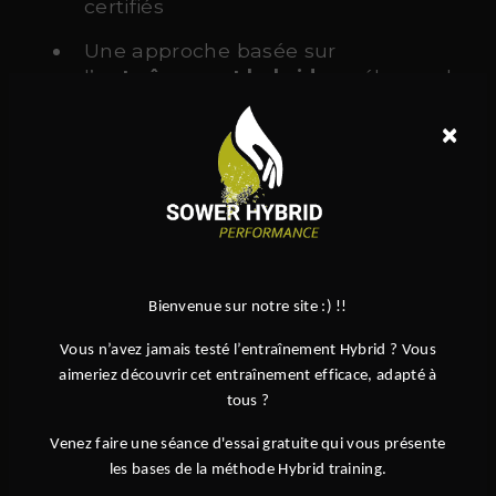
certifiés
Une approche basée sur
l’
entraînement hybride
, mélange de
force, cardio et mobilité
×
Des équipements de haute qualité
Une ambiance conviviale et
motivante
Des programmes adaptés à tous :
adultes, enfants, débutants ou
Bienvenue sur notre site :) !!
confirmés
Vous n’avez jamais testé l’entraînement Hybrid ? Vous
Des spécialités reconnues comme le
aimeriez découvrir cet entraînement efficace, adapté à
Hyrox
, ou encore le
hybrid
tous ?
endurance
Venez faire une séance d'essai gratuite qui vous présente
les bases de la méthode Hybrid training.