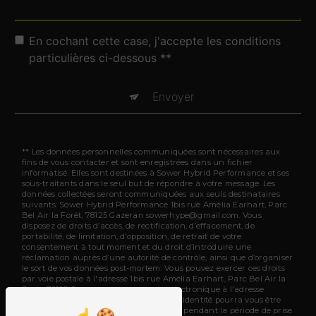
En cochant cette case, j'accepte les conditions
particulières ci-dessous **
Envoyer
** Les données personnelles communiquées sont nécessaires aux
fins de vous contacter et sont enregistrées dans un fichier
informatisé. Elles sont destinées à Sower Hybrid Performance et ses
sous-traitants dans le seul but de répondre à votre message. Les
données collectées seront communiquées aux seuls destinataires
suivants: Sower Hybrid Performance 1bis rue Amélia Earhart, Parc
Bel Air la Forêt, 78125 Gazeran sowerhype@gmail.com. Vous
disposez de droits d’accès, de rectification, d’effacement, de
portabilité, de limitation, d’opposition, de retrait de votre
consentement à tout moment et du droit d’introduire une
réclamation auprès d’une autorité de contrôle, ainsi que d’organiser
le sort de vos données post-mortem. Vous pouvez exercer ces droits
par voie postale à l'adresse 1bis rue Amélia Earhart, Parc Bel Air la
Forêt, 78125 Gazeran ou par courrier électronique à l'adresse
sowerhype@gmail.com. Un justificatif d'identité pourra vous être
demandé. Nous conservons vos données pendant la période de prise