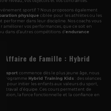
tre niveau, vos objectifs et vos contraintes.
événement sportif ? Nous proposons également
paration physique
ciblée pour les athlètes ou les
 performer dans leur discipline. Nos coachs vous
améliorer vos performances, que ce soit en
ou dans d’autres compétitions d’
endurance
e Affaire de Famille : Hybrid
s
 du
sport
commence dès le plus jeune âge, nous
un programme
Hybrid Training Kids
: des séances
es pour initier les enfants aux valeurs du sport,
 travail d’équipe. Ces cours permettent de
ination, la force fonctionnelle et la confiance en
nt.