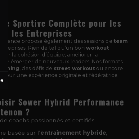
ce Sportive Complète pour les
 et les Entreprises
ormance propose également des sessions de
team
ntreprises. Rien de tel qu’un bon
workout
rcer la cohésion d’équipe, améliorer la
aire émerger de nouveaux leaders. Nos formats
training
, des défis de
street workout
ou encore
x
, pour une expérience originale et fédératrice.
ge
oisir Sower Hybrid Performance
ntenon
?
de coachs passionnés et certifiés
e basée sur l’
entraînement hybride
,