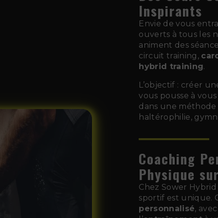
Inspirants
Envie de vous entr
ouverts à tous les
animent des séance
circuit training,
car
hybrid training
.
L’objectif : créer 
vous pousse à vous 
dans une méthode d
haltérophilie, gymn
Coaching Pe
Physique su
Chez Sower Hybrid
sportif est unique
personnalisé
, ave