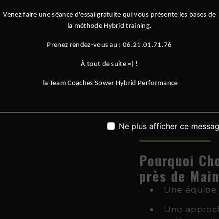
Venez faire une séance d'essai gratuite qui vous présente les bases de
la méthode Hybrid training.
Une Expérien
Prenez rendez-vous au : 06.21.01.71.76
Particuliers
Sower Hybrid Perf
À tout de suite =) !
building
pour les e
la Team Coaches Sower Hybrid Performance
collectif pour renfo
communication et f
incluent du
cross 
des parcours
Hyro
Ne plus afficher ce messa
Pourquoi Ch
près de Mai
Une équipe 
Une approch