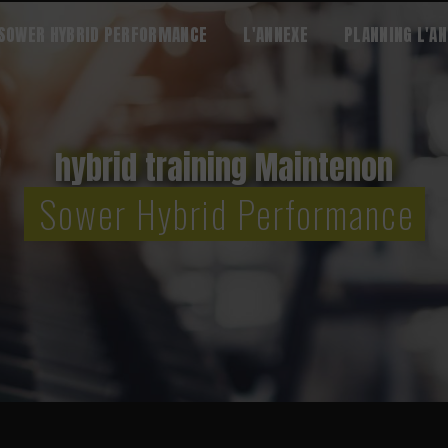
 SOWER HYBRID PERFORMANCE
L'ANNEXE
PLANNING L'A
hybrid training Maintenon
Sower Hybrid Performance