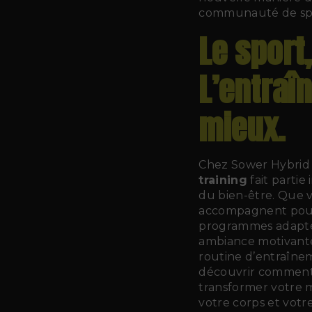
communauté de spor
Le sport,
L’entraî
mieux.
Chez Sower Hybrid
training
fait partie
du bien-être. Que 
accompagnent pour 
programmes adaptés 
ambiance motivante,
routine d’entraînem
découvrir comment
transformer votre 
votre corps et votr