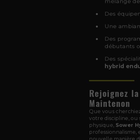
mélange de f
Des équipem
Une ambianc
Des program
débutants o
Des spécial
hybrid end
Rejoignez l
Maintenon
Que vous cherchiez
votre discipline, ou
physique,
Sower H
professionnalisme, 
nouvelle manière d