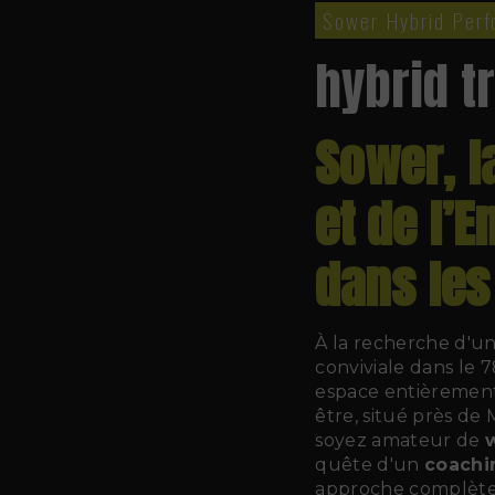
Sower Hybrid Per
hybrid t
Sower, l
et de l’
dans les
À la recherche d'u
conviviale dans le
espace entièrement 
être, situé près d
soyez amateur de
quête d'un
coachi
approche complète 