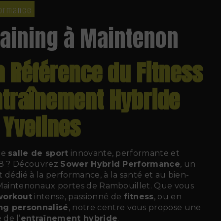
formance
raining à Maintenon
a Référence du Fitness
Entraînement Hybride
 Yvelines
ne
salle de sport
innovante, performante et
 78 ? Découvrez
Sower Hybrid Performance
, un
dédié à la performance, à la santé et au bien-
e Maintenonaux portes de Rambouillet. Que vous
workout
intense, passionné de
fitness
, ou en
ng personnalisé
, notre centre vous propose une
de l’
entraînement hybride
.