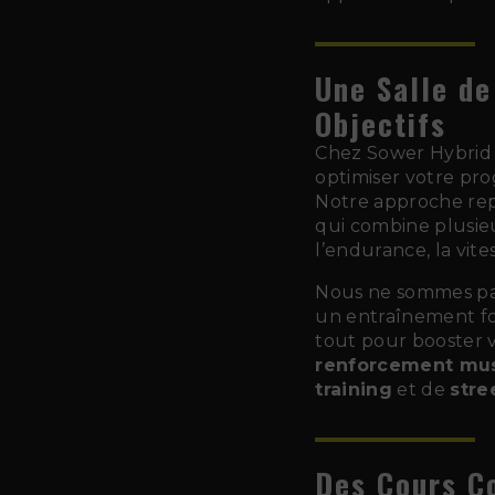
Une Salle de
Objectifs
Chez Sower Hybrid
optimiser votre pro
Notre approche rep
qui combine plusieu
l’endurance, la vites
Nous ne sommes pas
un entraînement fon
tout pour booster 
renforcement mus
training
et de
stre
Des Cours C