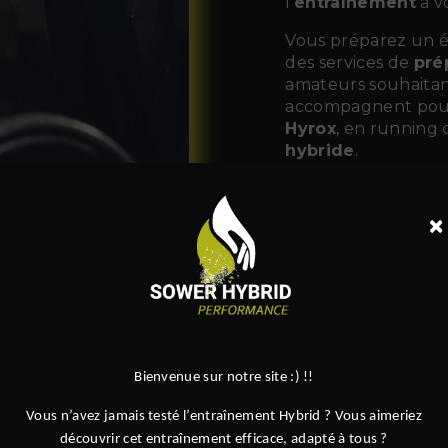
l’
entraînement
à vo
Vous préparez un 
des services de
pré
amateurs souhaitant
accompagnent pour 
Hyrox
, en running 
hybride
.
×
Le Sport, Un
Training Kid
Parce que l’amour
avons développé 
ludiques et encadré
du mouvement et du
Bienvenue sur notre site :) !!
développer la coord
soi, tout en s’amusa
Vous n’avez jamais testé l’entraînement Hybrid ? Vous aimeriez
découvrir cet entraînement efficace, adapté à tous ?