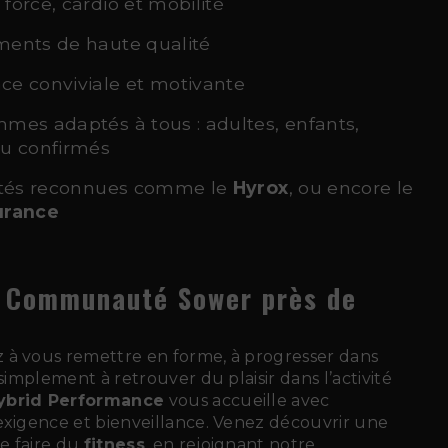
orce, cardio et mobilité
ents de haute qualité
e conviviale et motivante
mes adaptés à tous : adultes, enfants,
u confirmés
ités reconnues comme le
Hyrox
, ou encore le
urance
a Communauté Sower près de
 à vous remettre en forme, à progresser dans
 simplement à retrouver du plaisir dans l’activité
ybrid Performance
vous accueille avec
exigence et bienveillance. Venez découvrir une
e faire du
fitness
, en rejoignant notre