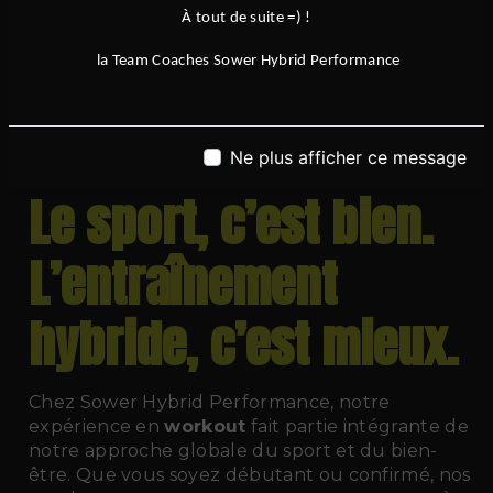
progresser dans votre discipline, ou simplement
À tout de suite =) !
à retrouver du plaisir dans l’activité physique,
la Team Coaches Sower Hybrid Performance
Sower Hybrid Performance
vous accueille
avec professionnalisme, exigence et
bienveillance. Venez découvrir une nouvelle
manière de faire du
fitness
, en rejoignant notre
Ne plus afficher ce message
communauté de sportifs motivés.
Le sport, c’est bien.
L’entraînement
hybride, c’est mieux.
Chez Sower Hybrid Performance, notre
expérience en
workout
fait partie intégrante de
notre approche globale du sport et du bien-
être. Que vous soyez débutant ou confirmé, nos