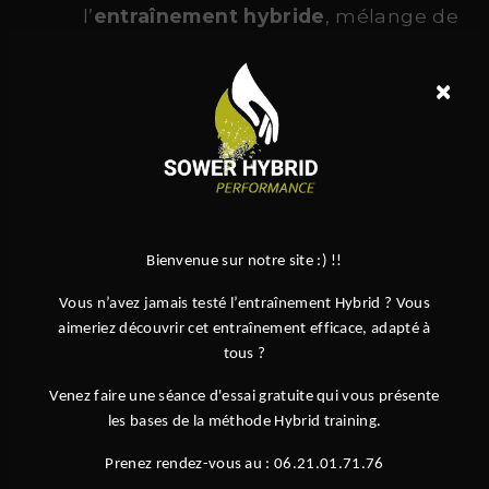
l’
entraînement hybride
, mélange de
force, cardio et mobilité
×
Des équipements de haute qualité
Une ambiance conviviale et
motivante
Des programmes adaptés à tous :
adultes, enfants, débutants ou
confirmés
Bienvenue sur notre site :) !!
Des spécialités reconnues comme le
Vous n’avez jamais testé l’entraînement Hybrid ? Vous
Hyrox
, ou encore le
hybrid
aimeriez découvrir cet entraînement efficace, adapté à
endurance
tous ?
Venez faire une séance d'essai gratuite qui vous présente
les bases de la méthode Hybrid training.
Rejoignez la Communauté Sower près de
Limours
Prenez rendez-vous au : 06.21.01.71.76
Que vous cherchiez à vous remettre en forme, à