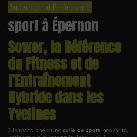
Sower Hybrid Performance
sport à Épernon
Sower, la Référence
du Fitness et de
l’Entraînement
Hybride dans les
Yvelines
À la recherche d'une
salle de sport
innovante,