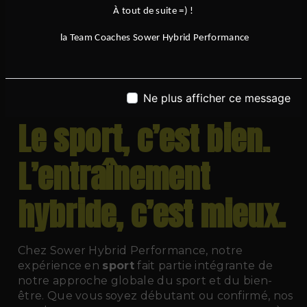
progresser dans votre discipline, ou simplement
À tout de suite =) !
à retrouver du plaisir dans l’activité physique,
la Team Coaches Sower Hybrid Performance
Sower Hybrid Performance
vous accueille
avec professionnalisme, exigence et
bienveillance. Venez découvrir une nouvelle
manière de faire du
fitness
, en rejoignant notre
Ne plus afficher ce message
communauté de sportifs motivés.
Le sport, c’est bien.
L’entraînement
hybride, c’est mieux.
Chez Sower Hybrid Performance, notre
expérience en
sport
fait partie intégrante de
notre approche globale du sport et du bien-
être. Que vous soyez débutant ou confirmé, nos