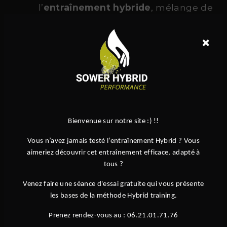
l’
entraînement hybride
, mélange de
force, cardio et mobilité
×
Des équipements de haute qualité
Une ambiance conviviale et
motivante
Des programmes adaptés à tous :
adultes, enfants, débutants ou
confirmés
Bienvenue sur notre site :) !!
Des spécialités reconnues comme le
Vous n’avez jamais testé l’entraînement Hybrid ? Vous
Hyrox
, ou encore le
hybrid
aimeriez découvrir cet entraînement efficace, adapté à
endurance
tous ?
Venez faire une séance d'essai gratuite qui vous présente
les bases de la méthode Hybrid training.
Rejoignez la Communauté Sower près de
Épernon
Prenez rendez-vous au : 06.21.01.71.76
Que vous cherchiez à vous remettre en forme, à