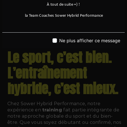
progresser dans votre discipline, ou simplement
À tout de suite =) !
à retrouver du plaisir dans l’activité physique,
la Team Coaches Sower Hybrid Performance
Sower Hybrid Performance
vous accueille
avec professionnalisme, exigence et
bienveillance. Venez découvrir une nouvelle
manière de faire du
fitness
, en rejoignant notre
Ne plus afficher ce message
communauté de sportifs motivés.
Le sport, c’est bien.
L’entraînement
hybride, c’est mieux.
Chez Sower Hybrid Performance, notre
expérience en
training
fait partie intégrante de
notre approche globale du sport et du bien-
être. Que vous soyez débutant ou confirmé, nos