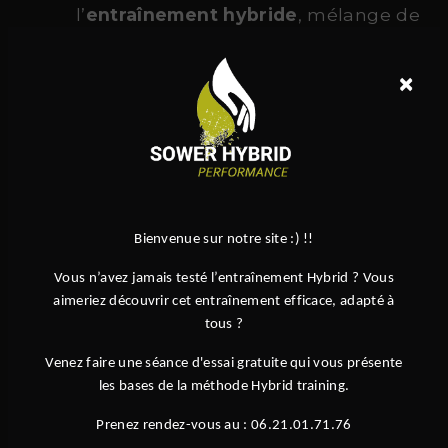
l’
entraînement hybride
, mélange de
force, cardio et mobilité
×
Des équipements de haute qualité
Une ambiance conviviale et
motivante
Des programmes adaptés à tous :
adultes, enfants, débutants ou
confirmés
Bienvenue sur notre site :) !!
Des spécialités reconnues comme le
Vous n’avez jamais testé l’entraînement Hybrid ? Vous
Hyrox
, ou encore le
hybrid
aimeriez découvrir cet entraînement efficace, adapté à
endurance
tous ?
Venez faire une séance d'essai gratuite qui vous présente
les bases de la méthode Hybrid training.
Rejoignez la Communauté Sower près de
Auneau
Prenez rendez-vous au : 06.21.01.71.76
Que vous cherchiez à vous remettre en forme, à