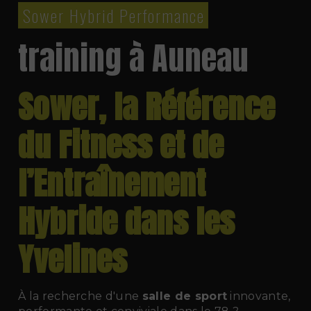
Sower Hybrid Performance
training à Auneau
Sower, la Référence
du Fitness et de
l’Entraînement
Hybride dans les
Yvelines
À la recherche d'une
salle de sport
innovante,